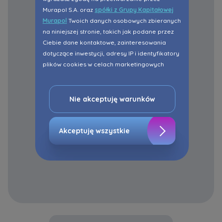
Murapol S.A. oraz
spółki z Grupy Kapitałowej
Murapol
Twoich danych osobowych zbieranych
na niniejszej stronie, takich jak podane przez
Ciebie dane kontaktowe, zainteresowania
dotyczące inwestycji, adresy IP i identyfikatory
plików cookies w celach marketingowych
polegających na dopasowaniu treści reklamy
do Twoich potrzeb, w tym w oparciu o
profilowanie. Oczywiście, możesz nie wyrazić
Nie akceptuję warunków
przedmiotowej zgody klikając ”Nie akceptuję
warunków”.
Akceptuję wszystkie
Zaznaczamy, iż zgoda jest dobrowolna i
możesz ją w dowolnym momencie wycofać w
ustawieniach zaawansowanych Twojej
przeglądarki.
Strona wykorzystuje pliki cookies w celach
analitycznych i statystycznych służących
poprawie stosowanych funkcjonalności i usług