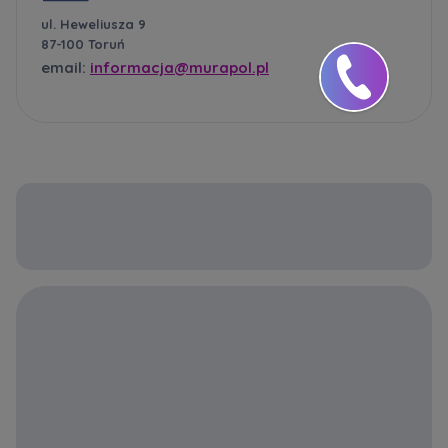
ul. Heweliusza 9
87-100 Toruń
email:
informacja@murapol.pl