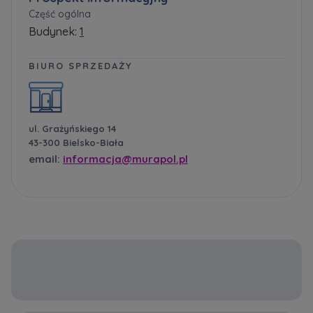
Część ogólna
Budynek:
1
BIURO SPRZEDAŻY
ul. Grażyńskiego 14
43-300 Bielsko-Biała
email:
informacja@murapol.pl