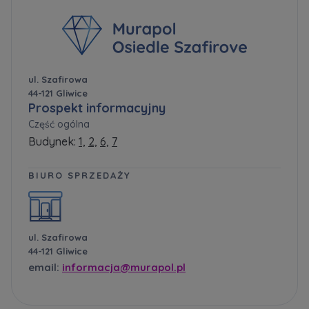
ul. Szafirowa
44-121 Gliwice
Prospekt informacyjny
Część ogólna
Budynek:
1,
2,
6,
7
BIURO SPRZEDAŻY
ul. Szafirowa
44-121 Gliwice
email:
informacja@murapol.pl