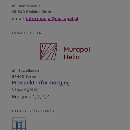
ul. Dworkowa 4
43-300 Bielsko-Biała
email:
informacja@murapol.pl
INWESTYCJA
ul. Heweliusza
87-100 Toruń
Prospekt informacyjny
Część ogólna
Budynek:
1,
2,
3,
4
BIURO SPRZEDAŻY