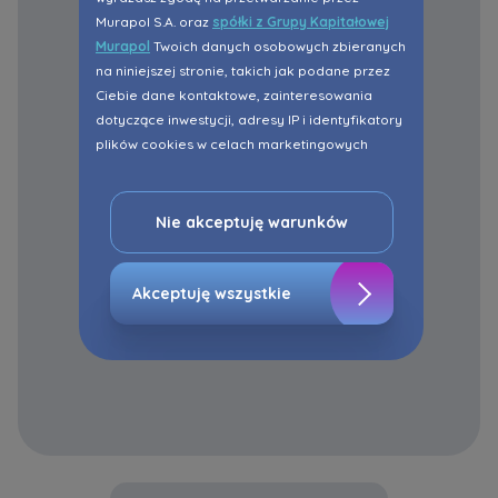
Murapol S.A. oraz
spółki z Grupy Kapitałowej
Murapol
Twoich danych osobowych zbieranych
na niniejszej stronie, takich jak podane przez
Ciebie dane kontaktowe, zainteresowania
dotyczące inwestycji, adresy IP i identyfikatory
plików cookies w celach marketingowych
polegających na dopasowaniu treści reklamy
do Twoich potrzeb, w tym w oparciu o
profilowanie. Oczywiście, możesz nie wyrazić
Nie akceptuję warunków
przedmiotowej zgody klikając ”Nie akceptuję
warunków”.
Akceptuję wszystkie
Zaznaczamy, iż zgoda jest dobrowolna i
możesz ją w dowolnym momencie wycofać w
ustawieniach zaawansowanych Twojej
przeglądarki.
Strona wykorzystuje pliki cookies w celach
analitycznych i statystycznych służących
poprawie stosowanych funkcjonalności i usług