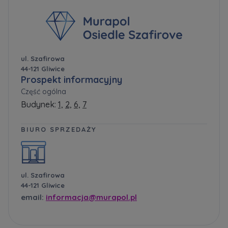
ul. Szafirowa
44-121 Gliwice
Prospekt informacyjny
Część ogólna
Budynek:
1,
2,
6,
7
BIURO SPRZEDAŻY
ul. Szafirowa
44-121 Gliwice
email:
informacja@murapol.pl