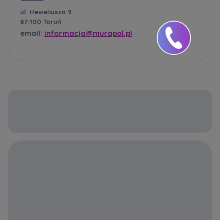
ul. Heweliusza 9
87-100 Toruń
email:
informacja@murapol.pl