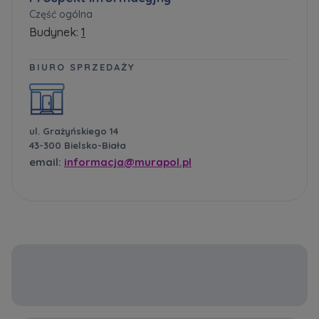
Część ogólna
Budynek:
1
BIURO SPRZEDAŻY
ul. Grażyńskiego 14
43-300 Bielsko-Biała
email:
informacja@murapol.pl