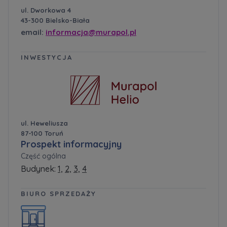
ul. Dworkowa 4
43-300 Bielsko-Biała
email:
informacja@murapol.pl
INWESTYCJA
ul. Heweliusza
87-100 Toruń
Prospekt informacyjny
Część ogólna
Budynek:
1,
2,
3,
4
BIURO SPRZEDAŻY