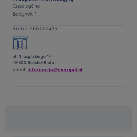
Część ogólna
Budynek:
1
BIURO SPRZEDAŻY
ul. Grażyńskiego 14
43-300 Bielsko-Biała
email:
informacja@murapol.pl