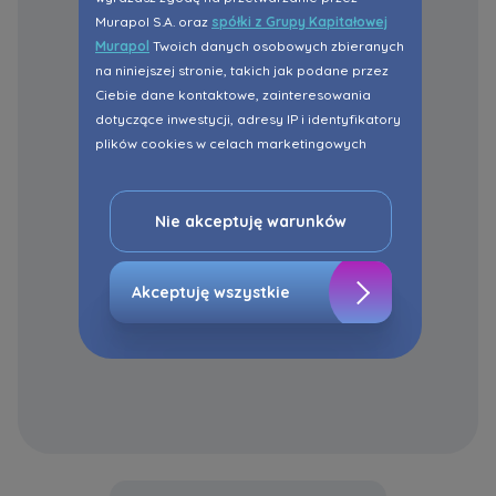
Murapol S.A. oraz
spółki z Grupy Kapitałowej
Murapol
Twoich danych osobowych zbieranych
na niniejszej stronie, takich jak podane przez
Ciebie dane kontaktowe, zainteresowania
dotyczące inwestycji, adresy IP i identyfikatory
plików cookies w celach marketingowych
polegających na dopasowaniu treści reklamy
do Twoich potrzeb, w tym w oparciu o
profilowanie. Oczywiście, możesz nie wyrazić
Nie akceptuję warunków
przedmiotowej zgody klikając ”Nie akceptuję
warunków”.
Akceptuję wszystkie
Zaznaczamy, iż zgoda jest dobrowolna i
możesz ją w dowolnym momencie wycofać w
ustawieniach zaawansowanych Twojej
przeglądarki.
Strona wykorzystuje pliki cookies w celach
analitycznych i statystycznych służących
poprawie stosowanych funkcjonalności i usług