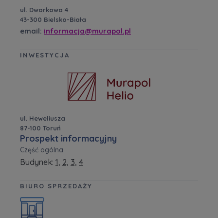
ul. Dworkowa 4
43-300 Bielsko-Biała
email:
informacja@murapol.pl
INWESTYCJA
ul. Heweliusza
87-100 Toruń
Prospekt informacyjny
Część ogólna
Budynek:
1,
2,
3,
4
BIURO SPRZEDAŻY