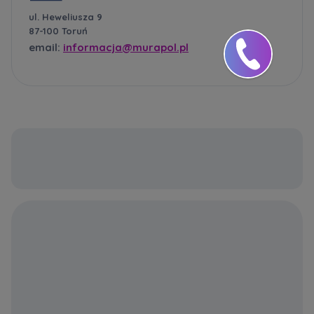
ul. Heweliusza 9
87-100 Toruń
email:
informacja@murapol.pl