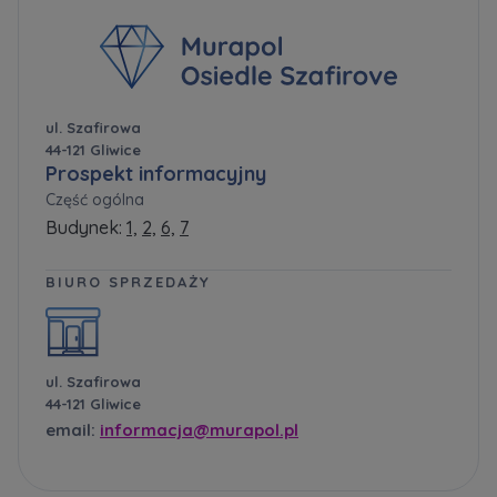
ul. Szafirowa
44-121 Gliwice
Prospekt informacyjny
Część ogólna
Budynek:
1,
2,
6,
7
BIURO SPRZEDAŻY
ul. Szafirowa
44-121 Gliwice
email:
informacja@murapol.pl