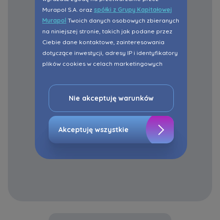
Murapol S.A. oraz
spółki z Grupy Kapitałowej
Murapol
Twoich danych osobowych zbieranych
na niniejszej stronie, takich jak podane przez
Ciebie dane kontaktowe, zainteresowania
dotyczące inwestycji, adresy IP i identyfikatory
plików cookies w celach marketingowych
polegających na dopasowaniu treści reklamy
do Twoich potrzeb, w tym w oparciu o
profilowanie. Oczywiście, możesz nie wyrazić
Nie akceptuję warunków
przedmiotowej zgody klikając ”Nie akceptuję
warunków”.
Akceptuję wszystkie
Zaznaczamy, iż zgoda jest dobrowolna i
możesz ją w dowolnym momencie wycofać w
ustawieniach zaawansowanych Twojej
przeglądarki.
Strona wykorzystuje pliki cookies w celach
analitycznych i statystycznych służących
poprawie stosowanych funkcjonalności i usług