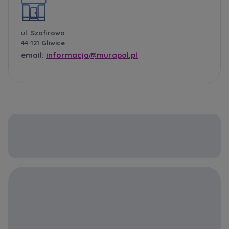
ul. Szafirowa
44-121 Gliwice
email:
informacja@murapol.pl