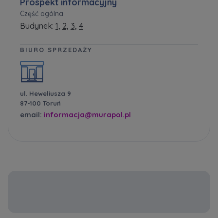
Prospekt informacyjny
Część ogólna
Budynek:
1,
2,
3,
4
BIURO SPRZEDAŻY
ul. Heweliusza 9
87-100 Toruń
email:
informacja@murapol.pl