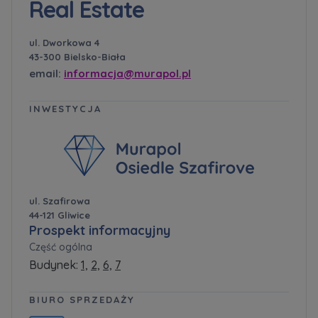
Real Estate
ul. Dworkowa 4
43-300 Bielsko-Biała
email:
informacja@murapol.pl
INWESTYCJA
ul. Szafirowa
44-121 Gliwice
Prospekt informacyjny
Część ogólna
Budynek:
1,
2,
6,
7
BIURO SPRZEDAŻY