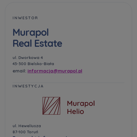
INWESTOR
Murapol
Real Estate
ul. Dworkowa 4
43-300 Bielsko-Biała
email:
informacja@murapol.pl
INWESTYCJA
ul. Heweliusza
87-100 Toruń