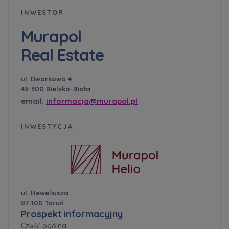
INWESTOR
Murapol
Real Estate
ul. Dworkowa 4
43-300 Bielsko-Biała
email:
informacja@murapol.pl
INWESTYCJA
ul. Heweliusza
87-100 Toruń
Prospekt informacyjny
Część ogólna