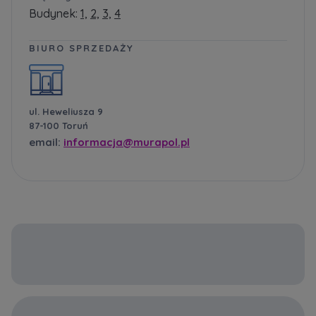
Budynek:
1,
2,
3,
4
BIURO SPRZEDAŻY
ul. Heweliusza 9
87-100 Toruń
email:
informacja@murapol.pl