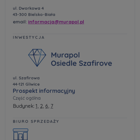
ul. Dworkowa 4
43-300 Bielsko-Biała
email:
informacja@murapol.pl
INWESTYCJA
ul. Szafirowa
44-121 Gliwice
Prospekt informacyjny
Część ogólna
Budynek:
1,
2,
6,
7
BIURO SPRZEDAŻY