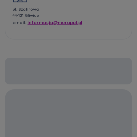
ul. Szafirowa
44-121 Gliwice
email:
informacja@murapol.pl