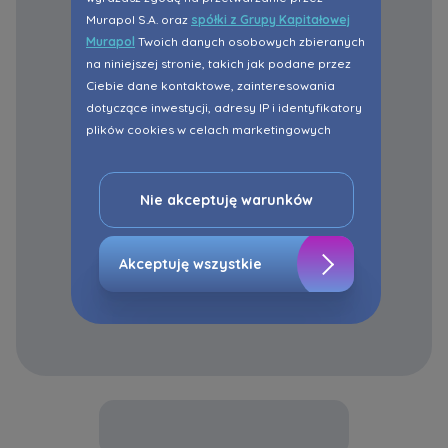
Murapol S.A. oraz
spółki z Grupy Kapitałowej
Murapol
Twoich danych osobowych zbieranych
na niniejszej stronie, takich jak podane przez
Ciebie dane kontaktowe, zainteresowania
dotyczące inwestycji, adresy IP i identyfikatory
plików cookies w celach marketingowych
polegających na dopasowaniu treści reklamy
do Twoich potrzeb, w tym w oparciu o
profilowanie. Oczywiście, możesz nie wyrazić
Nie akceptuję warunków
przedmiotowej zgody klikając ”Nie akceptuję
warunków”.
Akceptuję wszystkie
Zaznaczamy, iż zgoda jest dobrowolna i
możesz ją w dowolnym momencie wycofać w
ustawieniach zaawansowanych Twojej
przeglądarki.
Strona wykorzystuje pliki cookies w celach
analitycznych i statystycznych służących
poprawie stosowanych funkcjonalności i usług