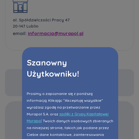
al. Spółdzielczości Pracy 47
20-147 Lublin
email:
informacja@murapol.pl
Szanowny
Użytkowniku!
Prosimy o zapoznanie się z poniższą
informacją. Klikając "Akceptuję wszystkie"
wyrażasz zgodę na przetwarzanie przez
Murapol S.A. oraz
spółki z Grupy Kapitałowej
Murapol
Twoich danych osobowych zbieranych
na niniejszej stronie, takich jak podane przez
Ciebie dane kontaktowe, zainteresowania