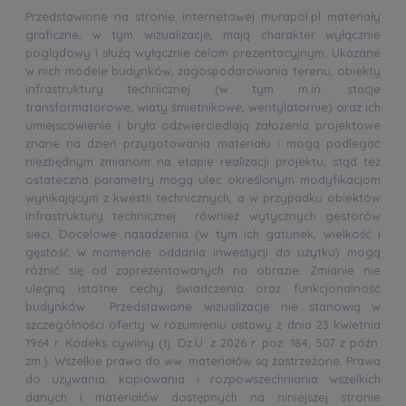
Przedstawione na stronie internetowej murapol.pl materiały
graficzne, w tym wizualizacje, mają charakter wyłącznie
poglądowy i służą wyłącznie celom prezentacyjnym. Ukazane
w nich modele budynków, zagospodarowania terenu, obiekty
infrastruktury technicznej (w tym m.in. stacje
transformatorowe, wiaty śmietnikowe, wentylatornie) oraz ich
umiejscowienie i bryła odzwierciedlają założenia projektowe
znane na dzień przygotowania materiału i mogą podlegać
niezbędnym zmianom na etapie realizacji projektu, stąd też
ostateczna parametry mogą ulec określonym modyfikacjom
wynikającym z kwestii technicznych, a w przypadku obiektów
infrastruktury technicznej również wytycznych gestorów
sieci. Docelowe nasadzenia (w tym ich gatunek, wielkość i
gęstość w momencie oddania inwestycji do użytku) mogą
różnić się od zaprezentowanych na obrazie. Zmianie nie
ulegną istotne cechy świadczenia oraz funkcjonalność
budynków. Przedstawione wizualizacje nie stanowią w
szczególności oferty w rozumieniu ustawy z dnia 23 kwietnia
1964 r. Kodeks cywilny (tj. Dz.U. z 2026 r. poz. 184, 507 z późn.
zm.). Wszelkie prawa do ww. materiałów są zastrzeżone. Prawa
do używania, kopiowania i rozpowszechniania wszelkich
danych i materiałów dostępnych na niniejszej stronie