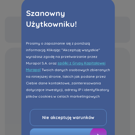
Szanowny
Użytkowniku!
Prosimy o zapoznanie się z poniższą
informacją. Klikając "Akceptuję wszystkie"
wyrażasz zgodę na przetwarzanie przez
Murapol S.A. oraz
spółki z Grupy Kapitałowej
Murapol
Twoich danych osobowych zbieranych
na niniejszej stronie, takich jak podane przez
Ciebie dane kontaktowe, zainteresowania
dotyczące inwestycji, adresy IP i identyfikatory
plików cookies w celach marketingowych
polegających na dopasowaniu treści reklamy
do Twoich potrzeb, w tym w oparciu o
profilowanie. Oczywiście, możesz nie wyrazić
Nie akceptuję warunków
przedmiotowej zgody klikając ”Nie akceptuję
warunków”.