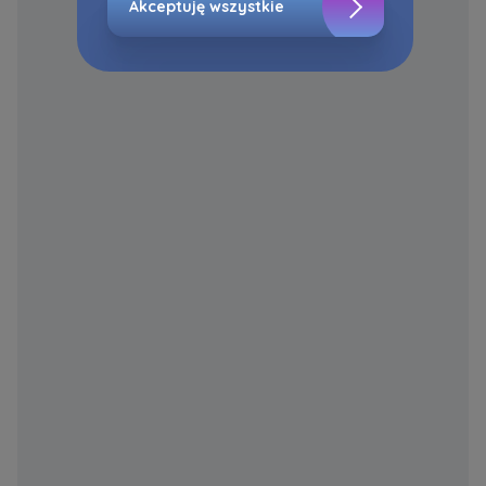
Akceptuję wszystkie
Zaznaczamy, iż zgoda jest dobrowolna i
możesz ją w dowolnym momencie wycofać w
ustawieniach zaawansowanych Twojej
przeglądarki.
Strona wykorzystuje pliki cookies w celach
analitycznych i statystycznych służących
poprawie stosowanych funkcjonalności i usług
świadczonych za pośrednictwem strony oraz
wyjaśnienia okoliczności niedozwolonego
korzystania z Serwisu, a także w celach
marketingowych, które wynikają z prawnie
uzasadnionych interesów realizowanych przez
Administratora.
Dane o aktywności na naszej stronie mogą być
także udostępniane
zaufanym partnerom
.
Twoje dane są współadministrowane przez
spółki z Grupy Kapitałowej Murapol
. Więcej o