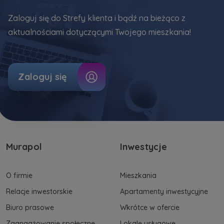
Zaloguj się do Strefy klienta i bądź na bieżąco z
aktualnościami dotyczącymi Twojego mieszkania!
Zaloguj się
Murapol
Inwestycje
O firmie
Mieszkania
Relacje inwestorskie
Apartamenty inwestycyjne
Biuro prasowe
Wkrótce w ofercie
Zaangażowanie społeczne
Lokale usługowe