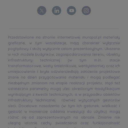
Przedstawione na stronie internetowej murapol.pl materiały
graficzne, w tym wizualizacje, mają charakter wyłącznie
poglądowy i służą wyłącznie celom prezentacyjnym. Ukazane
w nich modele budynków, zagospodarowania terenu, obiekty
infrastruktury technicznej (w tym m.in. stacje
transformatorowe, wiaty śmietnikowe, wentylatornie) oraz ich
umiejscowienie i bryła odzwierciedlają założenia projektowe
znane na dzień przygotowania materiału i mogą podlegać
niezbędnym zmianom na etapie realizacji projektu, stąd też
ostateczna parametry mogą ulec określonym modyfikacjom
wynikającym z kwestii technicznych, a w przypadku obiektów
infrastruktury technicznej również wytycznych gestorów
sieci. Docelowe nasadzenia (w tym ich gatunek, wielkość i
gęstość w momencie oddania inwestycji do użytku) mogą
różnić się od zaprezentowanych na obrazie. Zmianie nie
ulegną istotne cechy świadczenia oraz funkcjonalność