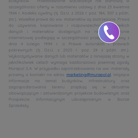
budynków. Przedstawione wizualizacje nie stanowią w
szczególności oferty w rozumieniu ustawy z dnia 23 kwietnia
1964 r. Kodeks cywilny (tj. Dz.U. z 2026 r. poz. 184, 507 z późn.
zm.). Wszelkie prawa do ww. materiałów są zastrzeżone. Prawa
do używania, kopiowania i rozpowszechniania wszelkich
danych i materiałów dostępnych na niniejszej stronie
internetowej podlegają w szczególności przepisom ustawy z
dnia 4 lutego 1994 r. o Prawie autorskim i prawach
pokrewnych (tj. Dz.U. z 2025 r. poz. 24 z późn. zm.).
Wykorzystywanie danych lub materiałów z niniejszej strony w
jakichkolwiek celach wymaga każdorazowo pisemnej zgody
Murapol S.A. W przypadku zapotrzebowania na ww. materiały
prosimy o kontakt na adres:
marketing@murapol.pl
. Wiążące
informacje na temat budynków, infrastruktury oraz
zagospodarowania terenu znajdują się w aktualnie
obowiązującym i zatwierdzonym projekcie budowlanym oraz
Prospekcie Informacyjnym udostępnianym w Biurze
Sprzedaży.